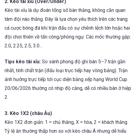
2. Kèo tài xỉu (Over/Under)
Kèo tài xỉu là dự đoán tổng số bàn thắng, không cần quan
tâm đội nào thắng. Đây là lựa chọn yêu thích trên các trang
cá cược bóng đá khi trận đấu có sự chênh lệch lớn hoặc hai
đội chơi thiên về tấn công/phòng ngự. Các mốc thường gặp:
2.0, 2.25, 2.5, 3.0…
Tips kèo tài xỉu:
So sánh phong độ ghi bàn 5–7 trận gần
nhất, tính chất trận (đấu loại trực tiếp hay vòng bảng). Trận
ảnh hưởng trực tiếp tới cục diện bảng xếp hạng World Cup
20/06/2026 thường có nhịp độ căng, dễ có nhiều bàn ở hiệp
2.
3. Kèo 1X2 (châu Âu)
Kèo 1X2 đơn giản: 1 = chủ thắng, X = hòa, 2 = khách thắng.
Tỷ lệ ăn thường thấp hơn so với kèo châu Á nhưng dễ hiểu