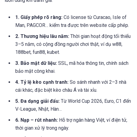
luôn dùng khi đánh giá:
1. Giấy phép rõ ràng:
Có license từ Curacao, Isle of
Man, PAGCOR… kiểm tra được trên website cấp phép.
2. Thương hiệu lâu năm:
Thời gian hoạt động tối thiểu
3–5 năm, có cộng đồng người chơi thật, ví dụ w88,
188bet, fun88, kubet.
3. Bảo mật dữ liệu:
SSL, mã hóa thông tin, chính sách
bảo mật công khai.
4. Tỷ lệ kèo cạnh tranh:
So sánh nhanh với 2–3 nhà
cái khác, đặc biệt kèo châu Á và tài xỉu.
5. Đa dạng giải đấu:
Từ World Cup 2026, Euro, C1 đến
V-League, Nhật, Hàn…
6. Nạp – rút nhanh:
Hỗ trợ ngân hàng Việt, ví điện tử,
thời gian xử lý trong ngày.