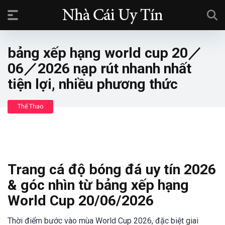
bảng xếp hạng world cup 20／
06／2026 nạp rút nhanh nhất
tiện lợi, nhiều phương thức
Thể Thao
Trang cá độ bóng đá uy tín 2026
& góc nhìn từ bảng xếp hạng
World Cup 20/06/2026
Thời điểm bước vào mùa World Cup 2026, đặc biệt giai