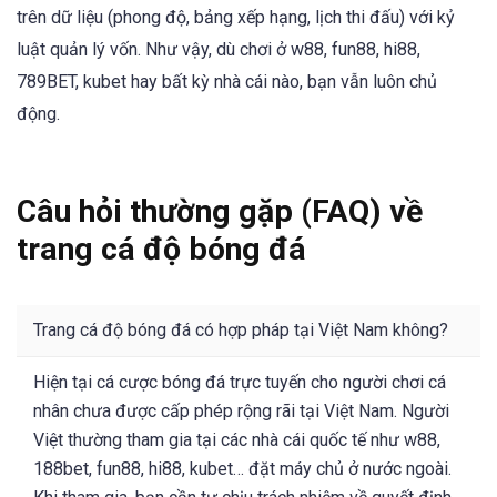
trên dữ liệu (phong độ, bảng xếp hạng, lịch thi đấu) với kỷ
luật quản lý vốn. Như vậy, dù chơi ở w88, fun88, hi88,
789BET, kubet hay bất kỳ nhà cái nào, bạn vẫn luôn chủ
động.
Câu hỏi thường gặp (FAQ) về
trang cá độ bóng đá
Trang cá độ bóng đá có hợp pháp tại Việt Nam không?
Hiện tại cá cược bóng đá trực tuyến cho người chơi cá
nhân chưa được cấp phép rộng rãi tại Việt Nam. Người
Việt thường tham gia tại các nhà cái quốc tế như w88,
188bet, fun88, hi88, kubet… đặt máy chủ ở nước ngoài.