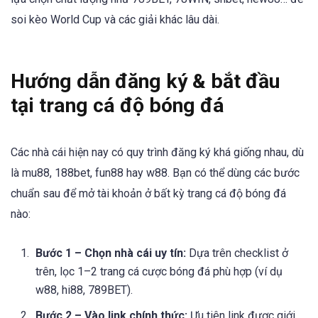
soi kèo World Cup và các giải khác lâu dài.
Hướng dẫn đăng ký & bắt đầu
tại trang cá độ bóng đá
Các nhà cái hiện nay có quy trình đăng ký khá giống nhau, dù
là mu88, 188bet, fun88 hay w88. Bạn có thể dùng các bước
chuẩn sau để mở tài khoản ở bất kỳ trang cá độ bóng đá
nào:
Bước 1 – Chọn nhà cái uy tín:
Dựa trên checklist ở
trên, lọc 1–2 trang cá cược bóng đá phù hợp (ví dụ
w88, hi88, 789BET).
Bước 2 – Vào link chính thức:
Ưu tiên link được giới