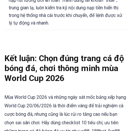
nạp rút tương đối an toàn. Tránh dùng tài khoản “thuê”,
trung gian lạ; luôn kiểm tra kỹ nội dung nạp tiền hiển thị
trong hệ thống nhà cái trước khi chuyển, để lệnh được xử
lý tự động và nhanh.
Kết luận: Chọn đúng trang cá độ
bóng đá, chơi thông minh mùa
World Cup 2026
Mùa World Cup 2026 và những ngày sát mốc bảng xếp hạng
World Cup 20/06/2026 là thời điểm vàng để trải nghiệm cá
cược bóng đá, nhưng cũng là lúc rủi ro tăng cao nếu bạn
chọn sai sân chơi. Hãy dùng checklist 10 tiêu chí, ưu tiên