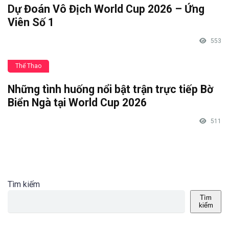
Dự Đoán Vô Địch World Cup 2026 – Ứng
Viên Số 1
553
Thể Thao
Những tình huống nổi bật trận trực tiếp Bờ
Biển Ngà tại World Cup 2026
511
Tìm kiếm
Tìm
kiếm