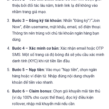
thiệu bởi đối tác lâu năm, tránh link lạ để không vào
nhầm trang giả mạo.
Bước 3 – Đăng ký tài khoản:
Nhấn “Đăng ký”/“Join
Now”, điền username, mật khẩu, email, số điện thoại.
Thông tin nên trùng với chủ tài khoản ngân hàng bạn
dùng.
Bước 4 – Xác minh cơ bản:
Xác nhận email hoặc OTP
SMS. Một số trang cá độ bóng đá sẽ yêu cầu xác minh
danh tính (KYC) khi rút tiền lần đầu.
Bước 5 – Nạp tiền:
Vào mục “Nạp tiền”, chọn ngân
hàng hoặc ví điện tử. Nhập đúng nội dung chuyển
khoản để tiền vào nhanh.
Bước 6 – Claim bonus:
Chọn gói khuyến mãi tân thủ
(ví dụ 100% cho cược thể thao), đọc kỹ điều kiện
rollover, nhập mã khuyến mãi nếu cần.