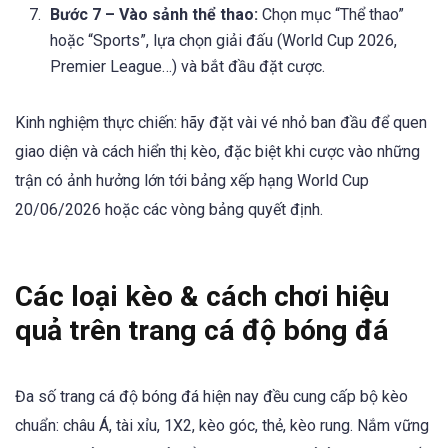
Bước 7 – Vào sảnh thể thao:
Chọn mục “Thể thao”
hoặc “Sports”, lựa chọn giải đấu (World Cup 2026,
Premier League…) và bắt đầu đặt cược.
Kinh nghiệm thực chiến: hãy đặt vài vé nhỏ ban đầu để quen
giao diện và cách hiển thị kèo, đặc biệt khi cược vào những
trận có ảnh hưởng lớn tới bảng xếp hạng World Cup
20/06/2026 hoặc các vòng bảng quyết định.
Các loại kèo & cách chơi hiệu
quả trên trang cá độ bóng đá
Đa số trang cá độ bóng đá hiện nay đều cung cấp bộ kèo
chuẩn: châu Á, tài xỉu, 1X2, kèo góc, thẻ, kèo rung. Nắm vững