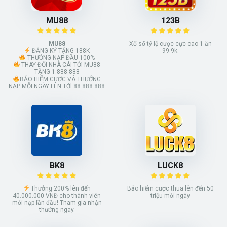
MU88
123B
MU88
Xổ số tỷ lệ cược cực cao 1 ăn
ĐĂNG KÝ TẶNG 188K
99.9k.
THƯỞNG NẠP ĐẦU 100%
THAY ĐỔI NHÀ CÁI TỚI MU88
TẶNG 1.888.888
BẢO HIỂM CƯỢC VÀ THƯỞNG
NẠP MỖI NGÀY LÊN TỚI 88.888.888
BK8
LUCK8
Thưởng 200% lên đến
Bảo hiểm cược thua lên đến 50
40.000.000 VNĐ cho thành viên
triệu mỗi ngày
mới nạp lần đầu! Tham gia nhận
thưởng ngay.