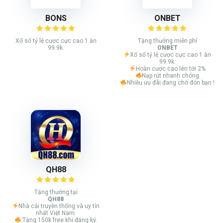
BONS
ONBET
Xổ số tỷ lệ cược cực cao 1 ăn
Tặng thưởng miễn phí
99.9k.
ONBET
Xổ số tỷ lệ cược cực cao 1 ăn
99.9k.
Hoàn cược cao lên tới 2%
Nạp rút nhanh chóng
Nhiều ưu đãi đang chờ đón bạn !
QH88
Tặng thưởng tại
QH88
Nhà cái truyền thống và uy tín
nhất Việt Nam.
Tặng 150k free khi đăng ký.