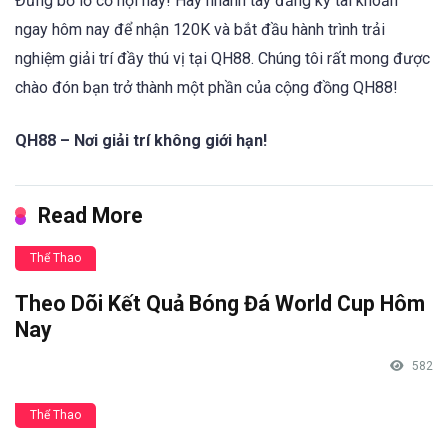
Đừng bỏ lỡ cơ hội này! Hãy nhanh tay đăng ký tài khoản
ngay hôm nay để nhận 120K và bắt đầu hành trình trải
nghiệm giải trí đầy thú vị tại QH88. Chúng tôi rất mong được
chào đón bạn trở thành một phần của cộng đồng QH88!
QH88 – Nơi giải trí không giới hạn!
Read More
Thể Thao
Theo Dõi Kết Quả Bóng Đá World Cup Hôm
Nay
582
Thể Thao