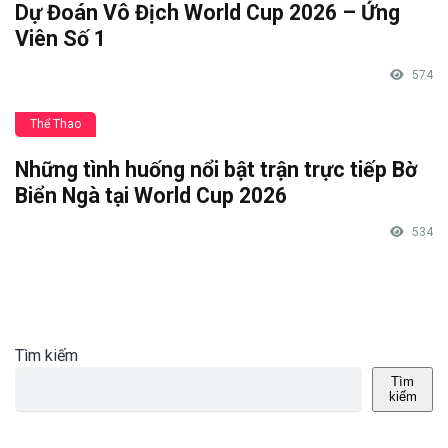
Dự Đoán Vô Địch World Cup 2026 – Ứng
Viên Số 1
574
Thể Thao
Những tình huống nổi bật trận trực tiếp Bờ
Biển Ngà tại World Cup 2026
534
Tìm kiếm
Tìm
kiếm