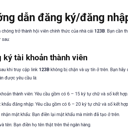
ng dẫn đăng ký/đăng nhậ
 chóng trở thành hội viên chính thức của nhà cái
123B
. Bạn cần t
 sau:
 ký tài khoản thành viên
au khi truy cập link
123B
không bị chặn và uy tín ở trên. Bạn hãy
hân được yêu cầu là:
 khoản thành viên: Yêu cầu gồm có 6 – 15 ký tự chữ và số kết hợp
 khẩu đăng nhập: Yêu cầu gồm có 6 – 20 ký tự chữ và số kết hợp
 nhận mật khẩu: Bạn điền lại mật khẩu mà mình đã tạo ở trên.
và tên: Bạn điền họ tên thật trên thẻ ngân hàng.